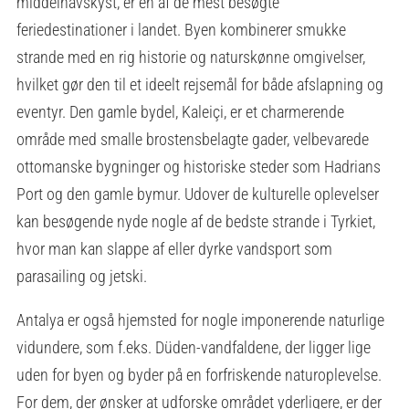
middelhavskyst, er en af de mest besøgte
feriedestinationer i landet. Byen kombinerer smukke
strande med en rig historie og naturskønne omgivelser,
hvilket gør den til et ideelt rejsemål for både afslapning og
eventyr. Den gamle bydel, Kaleiçi, er et charmerende
område med smalle brostensbelagte gader, velbevarede
ottomanske bygninger og historiske steder som Hadrians
Port og den gamle bymur. Udover de kulturelle oplevelser
kan besøgende nyde nogle af de bedste strande i Tyrkiet,
hvor man kan slappe af eller dyrke vandsport som
parasailing og jetski.
Antalya er også hjemsted for nogle imponerende naturlige
vidundere, som f.eks. Düden-vandfaldene, der ligger lige
uden for byen og byder på en forfriskende naturoplevelse.
For dem, der ønsker at udforske området yderligere, er der