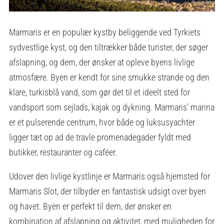
Marmaris er en populær kystby beliggende ved Tyrkiets
sydvestlige kyst, og den tiltrækker både turister, der søger
afslapning, og dem, der ønsker at opleve byens livlige
atmosfære. Byen er kendt for sine smukke strande og den
klare, turkisblå vand, som gør det til et ideelt sted for
vandsport som sejlads, kajak og dykning. Marmaris’ marina
er et pulserende centrum, hvor både og luksusyachter
ligger tæt op ad de travle promenadegader fyldt med
butikker, restauranter og caféer.
Udover den livlige kystlinje er Marmaris også hjemsted for
Marmaris Slot, der tilbyder en fantastisk udsigt over byen
og havet. Byen er perfekt til dem, der ønsker en
kombination af afslapning og aktivitet, med muligheden for