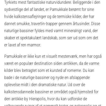
Tyrkiets mest fantastiske naturvidundere. Beliggende i den
sydvestlige del af landet, er Pamukkale berømt for sine
hvide kalkstensaflejringer og de termiske kilder, der har
dannet smukke, travertin-trapper gennem årtusinder. Disse
naturlige bassiner fyldes med varmt mineralrigt vand, der
skaber et spektakulært landskab, som ser ud som om det
er lavet af ren marmor.
Pamukkale er ikke kun et visuelt mesterværk, men har også
været en populær destination siden antikken, da de varme
kilder blev betragtet som et kursted af romerne. Du kan
bade i de naturlige bassiner og nyde en afslappende
oplevelse midt i den dramatiske natur. Ud over de
kalkstensdannede bassiner er området også hjemsted for
den antikke by Hierapolis, hvor du kan udforske de
velbevarede ruiner af et gammelt teater, en nekropolis og et