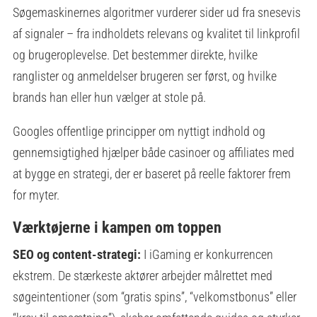
Søgemaskinernes algoritmer vurderer sider ud fra snesevis
af signaler – fra indholdets relevans og kvalitet til linkprofil
og brugeroplevelse. Det bestemmer direkte, hvilke
ranglister og anmeldelser brugeren ser først, og hvilke
brands han eller hun vælger at stole på.
Googles offentlige principper om nyttigt indhold og
gennemsigtighed hjælper både casinoer og affiliates med
at bygge en strategi, der er baseret på reelle faktorer frem
for myter.
Værktøjerne i kampen om toppen
SEO og content-strategi:
I iGaming er konkurrencen
ekstrem. De stærkeste aktører arbejder målrettet med
søgeintentioner (som “gratis spins”, “velkomstbonus” eller