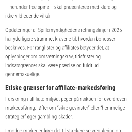
– herunder free spins – skal præsenteres med klare og
ikke-vildledende vilkår.
Opdateringer af Spillemyndighedens retningslinjer i 2025
har yderligere strammet kravene til, hvordan bonusser
beskrives. For ranglister og affiliates betyder det, at
oplysninger om omsætningskrav, tidsfrister og
indsatsgrænser skal være præcise og fuldt ud
gennemskuelige.
Etiske grænser for affiliate-markedsføring
Forskning i affiliate-miljøet peger på risikoen for overdreven
markedsføring: løfter om “sikre gevinster” eller “hemmelige
strategier” øger gambling-skader.
I modne markeder fører det til stærkere selvregulering og