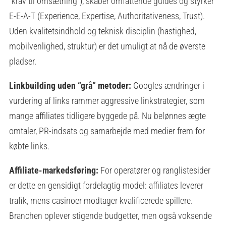
“krav til omsætning”), skaber omfattende guides og styrker
E-E-A-T (Experience, Expertise, Authoritativeness, Trust).
Uden kvalitetsindhold og teknisk disciplin (hastighed,
mobilvenlighed, struktur) er det umuligt at nå de øverste
pladser.
Linkbuilding uden “grå” metoder:
Googles ændringer i
vurdering af links rammer aggressive linkstrategier, som
mange affiliates tidligere byggede på. Nu belønnes ægte
omtaler, PR-indsats og samarbejde med medier frem for
købte links.
Affiliate-markedsføring:
For operatører og ranglistesider
er dette en gensidigt fordelagtig model: affiliates leverer
trafik, mens casinoer modtager kvalificerede spillere.
Branchen oplever stigende budgetter, men også voksende