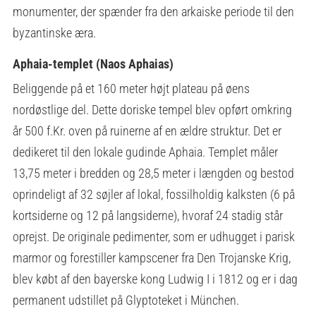
monumenter, der spænder fra den arkaiske periode til den
byzantinske æra.
Aphaia-templet (Naos Aphaias)
Beliggende på et 160 meter højt plateau på øens
nordøstlige del. Dette doriske tempel blev opført omkring
år 500 f.Kr. oven på ruinerne af en ældre struktur. Det er
dedikeret til den lokale gudinde Aphaia. Templet måler
13,75 meter i bredden og 28,5 meter i længden og bestod
oprindeligt af 32 søjler af lokal, fossilholdig kalksten (6 på
kortsiderne og 12 på langsiderne), hvoraf 24 stadig står
oprejst. De originale pedimenter, som er udhugget i parisk
marmor og forestiller kampscener fra Den Trojanske Krig,
blev købt af den bayerske kong Ludwig I i 1812 og er i dag
permanent udstillet på Glyptoteket i München.