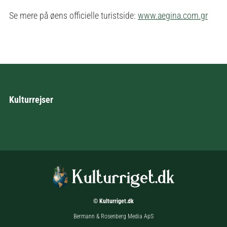
Se mere på øens officielle turistside:
www.aegina.com.gr
Kulturrejser
© Kulturriget.dk
Bermann & Rosenberg Media ApS