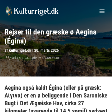
Rejser til den græske ø Aegina
(Égina)
af
Kulturriget.dk
|
20. marts 2026
Udgivet i samarbejde med annoncør
Aegina også kaldt Égina (eller på græsk:
Αίγινα) er en ø beliggende i Den Saroniske
Bugt i Det Ægæiske Hav, cirka 27
kilometer (svarende til 14,5 sømil) sydvest