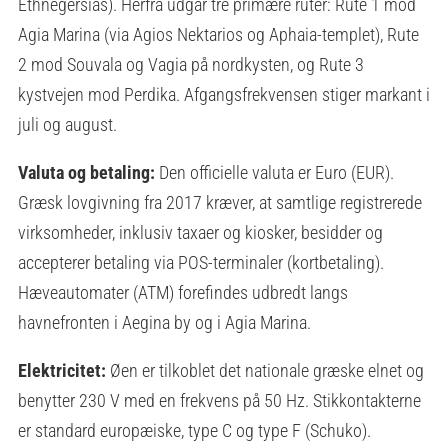
Ethnegersias). Herfra udgår tre primære ruter: Rute 1 mod
Agia Marina (via Agios Nektarios og Aphaia-templet), Rute
2 mod Souvala og Vagia på nordkysten, og Rute 3
kystvejen mod Perdika. Afgangsfrekvensen stiger markant i
juli og august.
Valuta og betaling:
Den officielle valuta er Euro (EUR).
Græsk lovgivning fra 2017 kræver, at samtlige registrerede
virksomheder, inklusiv taxaer og kiosker, besidder og
accepterer betaling via POS-terminaler (kortbetaling).
Hæveautomater (ATM) forefindes udbredt langs
havnefronten i Aegina by og i Agia Marina.
Elektricitet:
Øen er tilkoblet det nationale græske elnet og
benytter 230 V med en frekvens på 50 Hz. Stikkontakterne
er standard europæiske, type C og type F (Schuko).