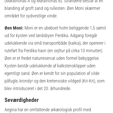
(Marathonas A og Marathonas B). Strandene består af en
blanding af groft sand og rullesten. Øen Moni skærmer
området for sydvestlige vinde.
Øen Moni:
Moni er en ubeboet holm beliggende 1,5 sømil
ud for kysten ved landsbyen Perdika. Adgang foregår
udelukkende via små transportbåde (kaikia), der opererer i
rutefart fra Perdika havn (en sejltur på cirka 10 minutter).
Øen er et fredet naturreservat uden formel bebyggelse.
Kysten består udelukkende af kalkstensklipper uden
egentligt sand. Øen er kendt for sin population af vilde
påfugle, krondyr og den kretensiske vildged (Kri-Kri), som
blev introduceret i det 20. århundrede.
Seværdigheder
Aegina har en omfattende arkæologisk profil med