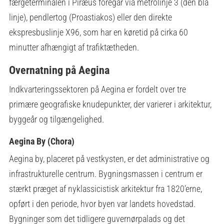
færgeterminalen i Piræus foregår via metrolinje 3 (den blå
linje), pendlertog (Proastiakos) eller den direkte
ekspresbuslinje X96, som har en køretid på cirka 60
minutter afhængigt af trafiktætheden.
Overnatning på Aegina
Indkvarteringssektoren på Aegina er fordelt over tre
primære geografiske knudepunkter, der varierer i arkitektur,
byggeår og tilgængelighed.
Aegina By (Chora)
Aegina by, placeret på vestkysten, er det administrative og
infrastrukturelle centrum. Bygningsmassen i centrum er
stærkt præget af nyklassicistisk arkitektur fra 1820’erne,
opført i den periode, hvor byen var landets hovedstad.
Bygninger som det tidligere guvernørpalads og det